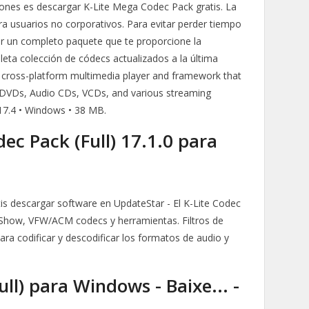
iones es descargar K-Lite Mega Codec Pack gratis. La
 usuarios no corporativos. Para evitar perder tiempo
lar un completo paquete que te proporcione la
eta colección de códecs actualizados a la última
e cross-platform multimedia player and framework that
s DVDs, Audio CDs, VCDs, and various streaming
17.4 • Windows • 38 MB.
ec Pack (Full) 17.1.0 para
is descargar software en UpdateStar - El K-Lite Codec
ctShow, VFW/ACM codecs y herramientas. Filtros de
ra codificar y descodificar los formatos de audio y
ull) para Windows - Baixe... -