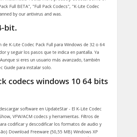
 Pack Full BETA", "Full Pack Codecs", "K-Lite Codec
anned by our antivirus and was.
-bit.
n de K-Lite Codec Pack Full para Windows de 32 o 64
ador y seguir los pasos que te indica en pantalla. Ya
e. Aunque si eres un usuario más avanzado, también
 Guide para instalar solo.
ck codecs windows 10 64 bits
descargar software en UpdateStar - El K-Lite Codec
ctShow, VFW/ACM codecs y herramientas. Filtros de
ra codificar y descodificar los formatos de audio y
 versão) Download Freeware (50,55 MB) Windows XP