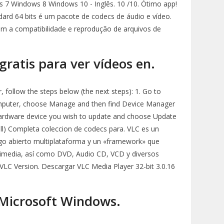
7 Windows 8 Windows 10 - Inglês. 10 /10. Ótimo app!
ndard 64 bits é um pacote de codecs de áudio e vídeo.
em a compatibilidade e reprodução de arquivos de
ratis para ver vídeos en.
, follow the steps below (the next steps): 1. Go to
omputer, choose Manage and then find Device Manager
he hardware device you wish to update and choose Update
ull) Completa coleccion de codecs para. VLC es un
igo abierto multiplataforma y un «framework» que
timedia, así como DVD, Audio CD, VCD y diversos
VLC Version. Descargar VLC Media Player 32-bit 3.0.16
 Microsoft Windows.