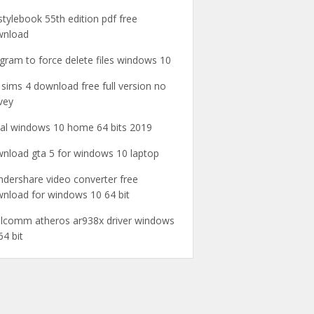
stylebook 55th edition pdf free
wnload
gram to force delete files windows 10
 sims 4 download free full version no
vey
ial windows 10 home 64 bits 2019
nload gta 5 for windows 10 laptop
dershare video converter free
nload for windows 10 64 bit
lcomm atheros ar938x driver windows
64 bit