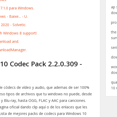
ap 
17.1.0 para Windows.
do
s - Baixe... - U.
pro
020 - Solvetic.
the
h Windows 8 support!.
sur
wnload and.
ser
wnloadManager.
dow
0 Codec Pack 2.2.0.309 -
won
dow
qua
 de códecs de vídeo y audio, que ademas de ser 100%
10 
s eso tipos de archivos que tu windows no puede, desde
D y Blu-ray, hasta OGG, FLAC y AAC para canciones.
gina oficial dando clip aquí o de los enlaces que les
 Lista de mejores packs de codecs para Windows 10