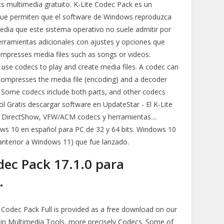
s multimedia gratuito. K-Lite Codec Pack es un
que permiten que el software de Windows reproduzca
dia que este sistema operativo no suele admitir por
erramientas adicionales con ajustes y opciones que
presses media files such as songs or videos.
se codecs to play and create media files. A codec can
 compresses the media file (encoding) and a decoder
. Some codecs include both parts, and other codecs
ol Gratis descargar software en UpdateStar - El K-Lite
s DirectShow, VFW/ACM codecs y herramientas....
ows 10 en español para PC de 32 y 64 bits. Windows 10
(anterior a Windows 11) que fue lanzado.
dec Pack 17.1.0 para
.
e Codec Pack Full is provided as a free download on our
thin Multimedia Tools, more precisely Codecs. Some of