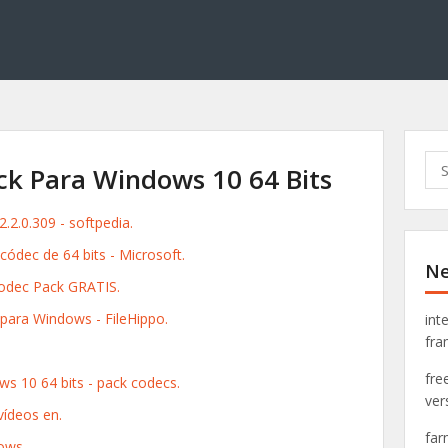
S
ck Para Windows 10 64 Bits
e
a
2.0.309 - softpedia.
r
c
ódec de 64 bits - Microsoft.
Ne
h
odec Pack GRATIS.
f
o
 para Windows - FileHippo.
int
r
fra
:
fre
s 10 64 bits - pack codecs.
ver
vídeos en.
far
ows.